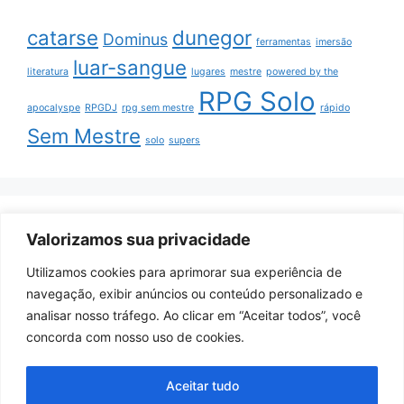
catarse
dunegor
Dominus
ferramentas
imersão
luar-sangue
literatura
lugares
mestre
powered by the
RPG Solo
apocalyspe
RPGDJ
rpg sem mestre
rápido
Sem Mestre
solo
supers
ArquivoRPG nas redes
Valorizamos sua privacidade
Utilizamos cookies para aprimorar sua experiência de
Youtube
navegação, exibir anúncios ou conteúdo personalizado e
Itch.io
analisar nosso tráfego. Ao clicar em “Aceitar todos”, você
Facebook
concorda com nosso uso de cookies.
Instagram
Aceitar tudo