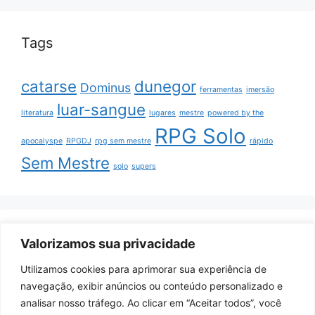
Tags
catarse
dunegor
Dominus
ferramentas
imersão
luar-sangue
literatura
lugares
mestre
powered by the
RPG Solo
apocalyspe
RPGDJ
rpg sem mestre
rápido
Sem Mestre
solo
supers
ArquivoRPG nas redes
Valorizamos sua privacidade
Utilizamos cookies para aprimorar sua experiência de
Youtube
navegação, exibir anúncios ou conteúdo personalizado e
Itch.io
analisar nosso tráfego. Ao clicar em “Aceitar todos”, você
Facebook