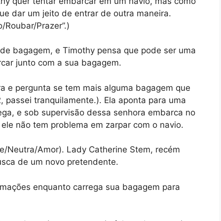
mothy quer tentar embarcar em um navio, mas como
ue dar um jeito de entrar de outra maneira.
o/Roubar/Prazer”.)
de bagagem, e Timothy pensa que pode ser uma
rcar junto com a sua bagagem.
ra e pergunta se tem mais alguma bagagem que
 2, passei tranquilamente.). Ela aponta para uma
ega, e sob supervisão dessa senhora embarca no
ele não tem problema em zarpar com o navio.
te/Neutra/Amor). Lady Catherine Stem, recém
busca de um novo pretendente.
ormações enquanto carrega sua bagagem para