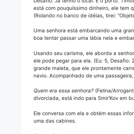
Desafio: Já tenho o local. É o porto. Ti
está com pouquíssimo dinheiro, ele tem q
(Rolando no banco de idéias, tirei: “Objet
Uma senhora está embarcando uma gran
boa tentar passar uma lábia nela e emba
Usando seu carisma, ele aborda a senho
ele pode pegar para ela. (Eu: 5, Desafio:
grande maleta, que ele prontamente carr
navio. Acompanhado de uma passageira, 
Quem era essa senhora?
(Felina/Arrogan
divorciada, está indo para Smir’Kov em 
Ele conversa com ela e obtém essas inf
uma das cabines.