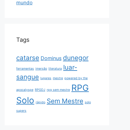
mundo
Tags
catarse
dunegor
Dominus
luar-
ferramentas
imersão
literatura
sangue
lugares
mestre
powered by the
RPG
apocalyspe
RPGDJ
rpg sem mestre
Solo
Sem Mestre
rápido
solo
supers