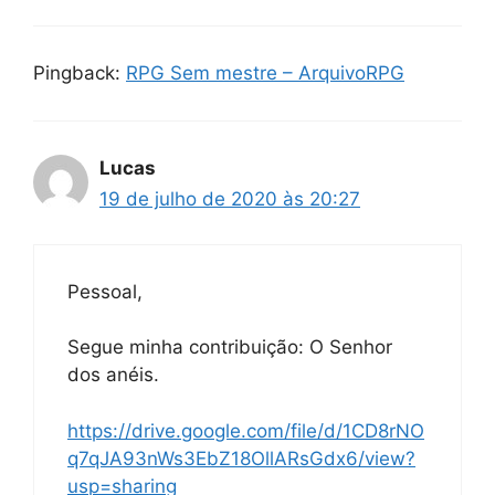
Pingback:
RPG Sem mestre – ArquivoRPG
Lucas
19 de julho de 2020 às 20:27
Pessoal,
Segue minha contribuição: O Senhor
dos anéis.
https://drive.google.com/file/d/1CD8rNO
q7qJA93nWs3EbZ18OllARsGdx6/view?
usp=sharing