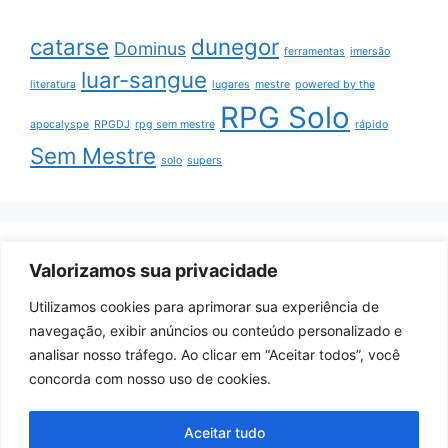
catarse
dunegor
Dominus
ferramentas
imersão
luar-sangue
literatura
lugares
mestre
powered by the
RPG Solo
apocalyspe
RPGDJ
rpg sem mestre
rápido
Sem Mestre
solo
supers
ArquivoRPG nas redes
Valorizamos sua privacidade
Utilizamos cookies para aprimorar sua experiência de
Youtube
navegação, exibir anúncios ou conteúdo personalizado e
Itch.io
analisar nosso tráfego. Ao clicar em “Aceitar todos”, você
Facebook
concorda com nosso uso de cookies.
Instagram
Aceitar tudo