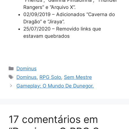
“Friends”, “Galinha Pintadinha”, “Thunder
Rangers” e “Arquivo X”.
02/09/2019 – Adicionados “Caverna do
Dragão” e “Jiraya”.
25/07/2020 – Removido links que
estavam quebrados
Categorias
Dominus
Tags
Dominus
,
RPG Solo
,
Sem Mestre
Gameplay: O Mundo De Dunegor.
17 comentários em