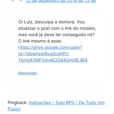
12 de dezembro de 2019 às 13:58
Oi Luiz, desculpa a demora. Vou
atualizar o post com o link do modelo,
mas você já deve ter conseguido né?
O link mesmo é esse:
https://drive.google.com/open?
id=1dpwhswNvg2cgHPJ-
7bnlg43MF0mvACDjd4QmrBLjBI4
Responder
Pingback:
Indicações – Solo RPG | De Tudo Um
Pouco