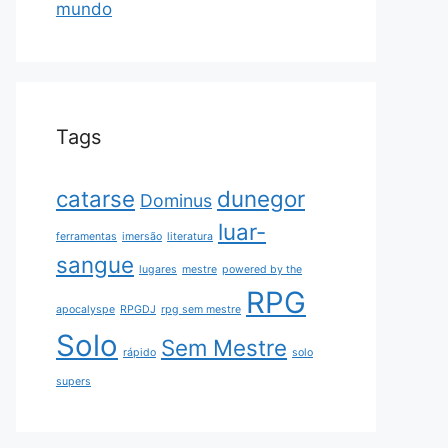
mundo
Tags
catarse
dunegor
Dominus
luar-
ferramentas
imersão
literatura
sangue
lugares
mestre
powered by the
RPG
apocalyspe
RPGDJ
rpg sem mestre
Solo
Sem Mestre
rápido
solo
supers