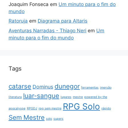
Joaquim Fonseca
em
Um minuto para o fim do
mundo
Ratoruja
em
Diagrama para Altaris
Aventuras Narradas - Thiago Neri
em
Um
minuto para o fim do mundo
Tags
catarse
dunegor
Dominus
ferramentas
imersão
luar-sangue
literatura
lugares
mestre
powered by the
RPG Solo
apocalyspe
RPGDJ
rpg sem mestre
rápido
Sem Mestre
solo
supers