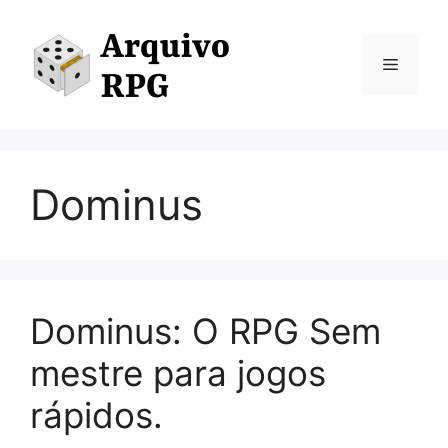
Pular
para
o
Menu
conteúdo
Dominus
Dominus: O RPG Sem
mestre para jogos
rápidos.