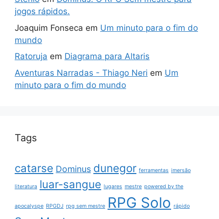
jogos rápidos.
Joaquim Fonseca
em
Um minuto para o fim do
mundo
Ratoruja
em
Diagrama para Altaris
Aventuras Narradas - Thiago Neri
em
Um
minuto para o fim do mundo
Tags
catarse
dunegor
Dominus
ferramentas
imersão
luar-sangue
literatura
lugares
mestre
powered by the
RPG Solo
apocalyspe
RPGDJ
rpg sem mestre
rápido