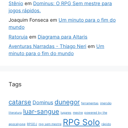
Stênio
em
Dominus: O RPG Sem mestre para
jogos rápidos.
Joaquim Fonseca
em
Um minuto para o fim do
mundo
Ratoruja
em
Diagrama para Altaris
Aventuras Narradas - Thiago Neri
em
Um
minuto para o fim do mundo
Tags
catarse
dunegor
Dominus
ferramentas
imersão
luar-sangue
literatura
lugares
mestre
powered by the
RPG Solo
apocalyspe
RPGDJ
rpg sem mestre
rápido