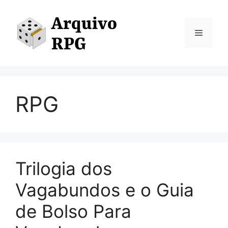
Pular
para
o
Menu
conteúdo
RPG
Trilogia dos
Vagabundos e o Guia
de Bolso Para