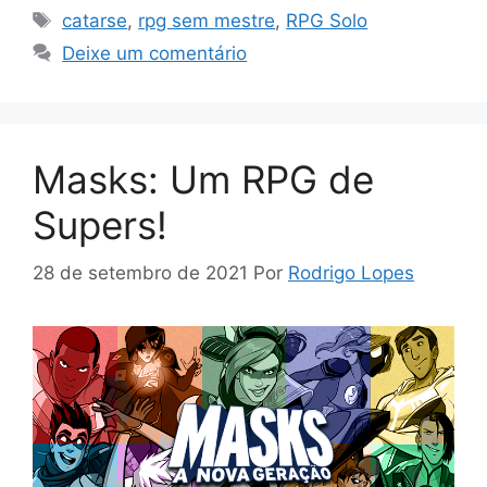
Tags
catarse
,
rpg sem mestre
,
RPG Solo
Deixe um comentário
Masks: Um RPG de
Supers!
28 de setembro de 2021
Por
Rodrigo Lopes