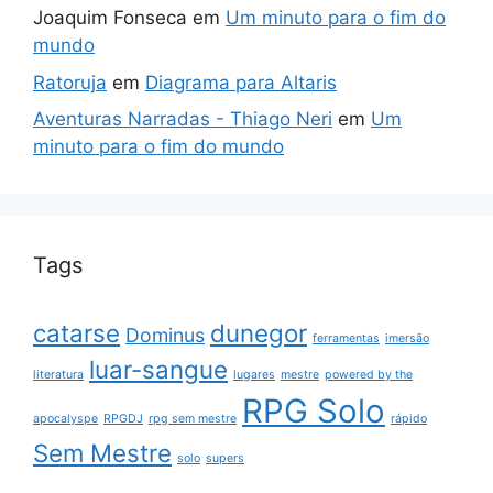
Joaquim Fonseca
em
Um minuto para o fim do
mundo
Ratoruja
em
Diagrama para Altaris
Aventuras Narradas - Thiago Neri
em
Um
minuto para o fim do mundo
Tags
catarse
dunegor
Dominus
ferramentas
imersão
luar-sangue
literatura
lugares
mestre
powered by the
RPG Solo
apocalyspe
RPGDJ
rpg sem mestre
rápido
Sem Mestre
solo
supers