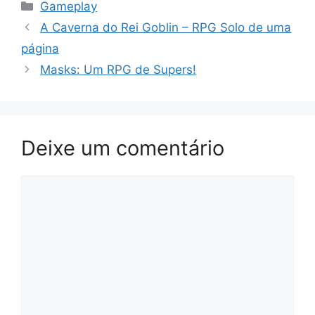
Categorias
Gameplay
A Caverna do Rei Goblin – RPG Solo de uma
página
Masks: Um RPG de Supers!
Deixe um comentário
Comentário