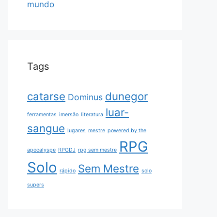
mundo
Tags
catarse
dunegor
Dominus
luar-
ferramentas
imersão
literatura
sangue
lugares
mestre
powered by the
RPG
apocalyspe
RPGDJ
rpg sem mestre
Solo
Sem Mestre
rápido
solo
supers