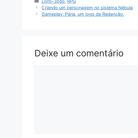
Categorias
Livro-Jogo
,
RPG
Criando um personagem no sistema Nébula
Gameplay: Pária, um jogo de Redenção.
Deixe um comentário
Comentário