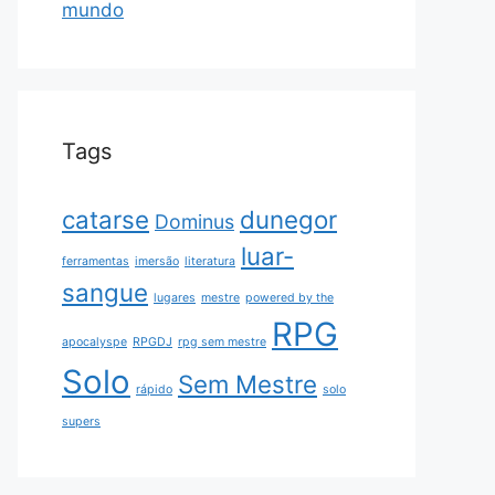
mundo
Tags
catarse
dunegor
Dominus
luar-
ferramentas
imersão
literatura
sangue
lugares
mestre
powered by the
RPG
apocalyspe
RPGDJ
rpg sem mestre
Solo
Sem Mestre
rápido
solo
supers