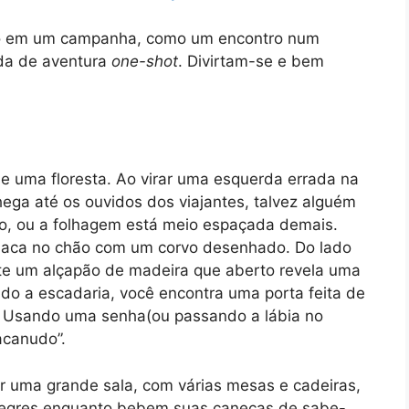
zado em um campanha, como um encontro num
ida de aventura
one-shot
. Divirtam-se e bem
e uma floresta. Ao virar uma esquerda errada na
hega até os ouvidos dos viajantes, talvez alguém
o, ou a folhagem está meio espaçada demais.
laca no chão com um corvo desenhado. Do lado
ste um alçapão de madeira que aberto revela uma
o a escadaria, você encontra uma porta feita de
l. Usando uma senha(ou passando a lábia no
acanudo”.
er uma grande sala, com várias mesas e cadeiras,
legres enquanto bebem suas canecas de sabe-