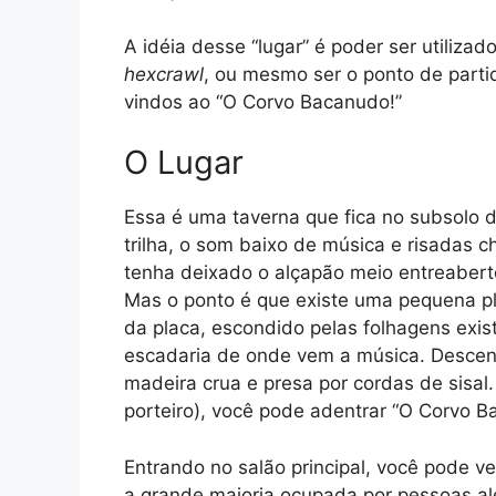
A idéia desse “lugar” é poder ser utili
hexcrawl
, ou mesmo ser o ponto de part
vindos ao “O Corvo Bacanudo!”
O Lugar
Essa é uma taverna que fica no subsolo d
trilha, o som baixo de música e risadas c
tenha deixado o alçapão meio entreabert
Mas o ponto é que existe uma pequena p
da placa, escondido pelas folhagens exi
escadaria de onde vem a música. Descend
madeira crua e presa por cordas de sisa
porteiro), você pode adentrar “O Corvo B
Entrando no salão principal, você pode v
a grande maioria ocupada por pessoas a