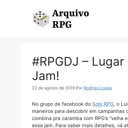
Pular
para
o
conteúdo
#RPGDJ – Lugar 
Jam!
22 de agosto de 2019
Por
Rodrigo Lopes
No grupo de facebook do
Solo RPG
, o Lu
maneiros para descobrir em campanhas d
combina pra caramba com RPG’s “velha es
essa jam. Para saber mais detalhes, vá a