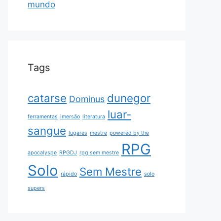
mundo
Tags
catarse
dunegor
Dominus
luar-
ferramentas
imersão
literatura
sangue
lugares
mestre
powered by the
RPG
apocalyspe
RPGDJ
rpg sem mestre
Solo
Sem Mestre
rápido
solo
supers