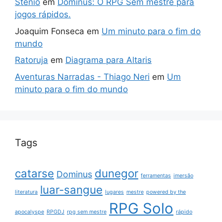
Stênio
em
Dominus: O RPG Sem mestre para
jogos rápidos.
Joaquim Fonseca
em
Um minuto para o fim do
mundo
Ratoruja
em
Diagrama para Altaris
Aventuras Narradas - Thiago Neri
em
Um
minuto para o fim do mundo
Tags
catarse
dunegor
Dominus
ferramentas
imersão
luar-sangue
literatura
lugares
mestre
powered by the
RPG Solo
apocalyspe
RPGDJ
rpg sem mestre
rápido